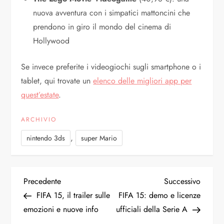
nuova avventura con i simpatici mattoncini che
prendono in giro il mondo del cinema di
Hollywood
Se invece preferite i videogiochi sugli smartphone o i
tablet, qui trovate un
elenco delle migliori app per
quest’estate
.
ARCHIVIO
,
nintendo 3ds
super Mario
N
Articolo
Articol
Precedente
Successivo
precedente
succes
FIFA 15, il trailer sulle
FIFA 15: demo e licenze
a
emozioni e nuove info
ufficiali della Serie A