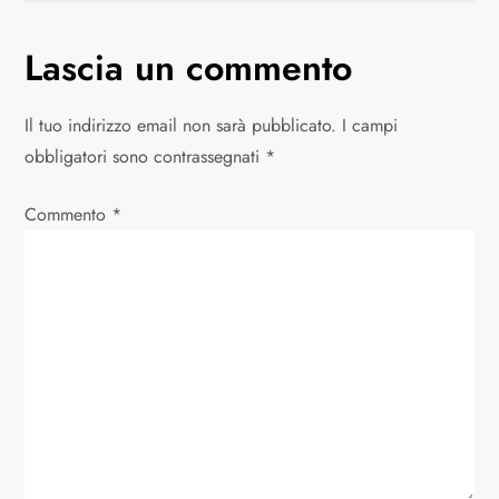
v
Lascia un commento
i
g
Il tuo indirizzo email non sarà pubblicato.
I campi
obbligatori sono contrassegnati
*
a
Commento
z
*
i
o
n
e
a