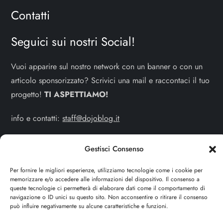
Contatti
Seguici sui nostri Social!
Vuoi apparire sul nostro network con un banner o con un
articolo sponsorizzato? Scrivici una mail e raccontaci il tuo
progetto!
TI ASPETTIAMO!
info e contatti:
staff@dojoblog.it
dojouomo.it è un progetto facente parte del network
Gestisci Consenso
dojoblog.it di proprietà della
ReadMore ADV
con sede
legale in Via delle Sirene 34 - Roma - P.iva:
Per fornire le migliori esperienze, utilizziamo tecnologie come i cookie per
memorizzare e/o accedere alle informazioni del dispositivo. Il consenso a
IT13402731007
queste tecnologie ci permetterà di elaborare dati come il comportamento di
navigazione o ID unici su questo sito. Non acconsentire o ritirare il consenso
può influire negativamente su alcune caratteristiche e funzioni.
Cerca