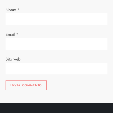
r
Nome
*
t
i
Email
*
c
o
Sito web
l
i