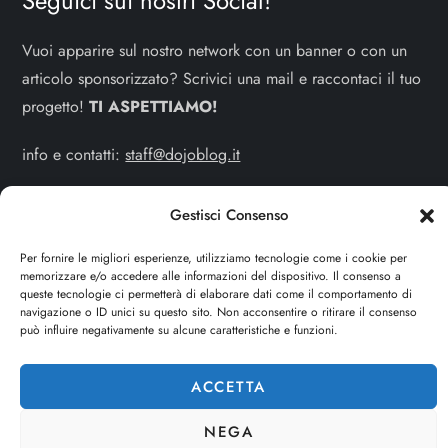
Seguici sui nostri Social!
Vuoi apparire sul nostro network con un banner o con un
articolo sponsorizzato? Scrivici una mail e raccontaci il tuo
progetto!
TI ASPETTIAMO!
info e contatti:
staff@dojoblog.it
dojouomo.it è un progetto facente parte del network
Gestisci Consenso
dojoblog.it di proprietà della
ReadMore ADV
con sede
legale in Via delle Sirene 34 - Roma - P.iva:
Per fornire le migliori esperienze, utilizziamo tecnologie come i cookie per
memorizzare e/o accedere alle informazioni del dispositivo. Il consenso a
IT13402731007
queste tecnologie ci permetterà di elaborare dati come il comportamento di
navigazione o ID unici su questo sito. Non acconsentire o ritirare il consenso
può influire negativamente su alcune caratteristiche e funzioni.
Cerca
CERCA
ACCETTA
NEGA