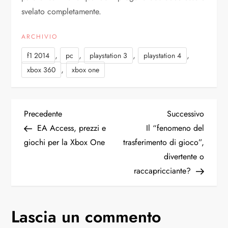
svelato completamente.
ARCHIVIO
,
,
,
,
f1 2014
pc
playstation 3
playstation 4
,
xbox 360
xbox one
N
Articolo
Articol
Precedente
Successivo
precedente
succes
EA Access, prezzi e
Il “fenomeno del
a
giochi per la Xbox One
trasferimento di gioco”,
divertente o
v
raccapricciante?
i
g
Lascia un commento