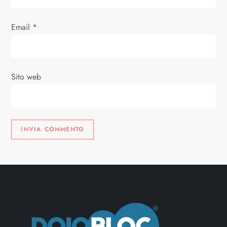
c
Email
*
o
l
Sito web
i