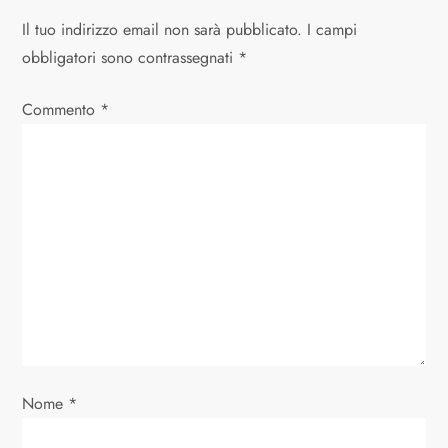
a
Il tuo indirizzo email non sarà pubblicato.
I campi
z
obbligatori sono contrassegnati
*
i
Commento
*
o
n
e
a
r
t
Nome
*
i