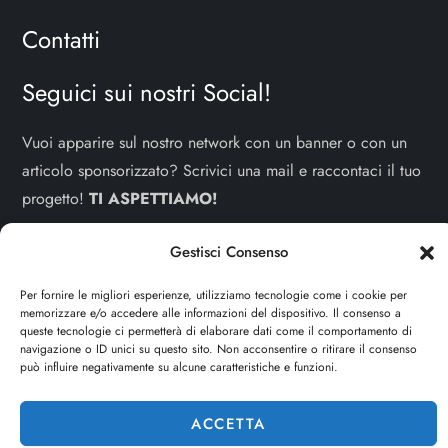
Contatti
Seguici sui nostri Social!
Vuoi apparire sul nostro network con un banner o con un
articolo sponsorizzato? Scrivici una mail e raccontaci il tuo
progetto!
TI ASPETTIAMO!
info e contatti:
staff@dojoblog.it
Gestisci Consenso
dojouomo.it è un progetto facente parte del network
Per fornire le migliori esperienze, utilizziamo tecnologie come i cookie per
memorizzare e/o accedere alle informazioni del dispositivo. Il consenso a
dojoblog.it di proprietà della
ReadMore ADV
con sede
queste tecnologie ci permetterà di elaborare dati come il comportamento di
legale in Via delle Sirene 34 - Roma - P.iva:
navigazione o ID unici su questo sito. Non acconsentire o ritirare il consenso
può influire negativamente su alcune caratteristiche e funzioni.
IT13402731007
ACCETTA
Cerca