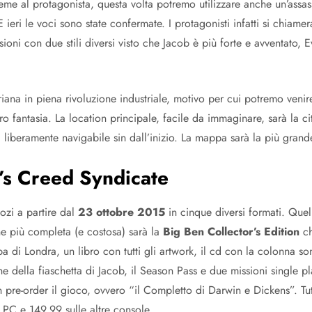
sieme al protagonista, questa volta potremo utilizzare anche un’assa
E ieri le voci sono state confermate. I protagonisti infatti si chiame
oni con due stili diversi visto che Jacob è più forte e avventato, Ev
iana in piena rivoluzione industriale, motivo per cui potremo venire
oro fantasia. La location principale, facile da immaginare, sarà la
 liberamente navigabile sin dall’inizio. La mappa sarà la più grand
’s Creed Syndicate
ozi a partire dal
23 ottobre 2015
in cinque diversi formati. Quel
one più completa (e costosa) sarà la
Big Ben Collector’s Edition
ch
di Londra, un libro con tutti gli artwork, il cd con la colonna son
ne della fiaschetta di Jacob, il Season Pass e due missioni single p
n pre-order il gioco, ovvero “il Completto di Darwin e Dickens”. Tut
 PC e 149,99 sulle altre console.