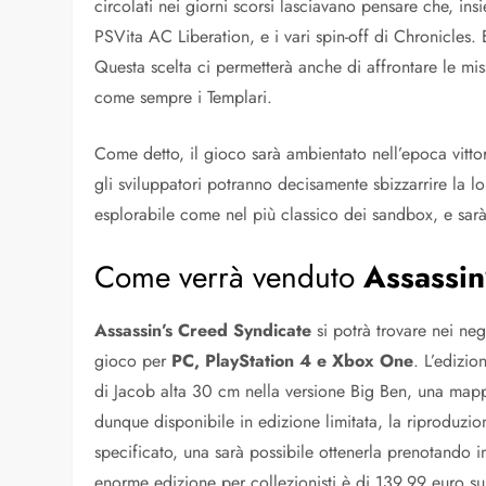
circolati nei giorni scorsi lasciavano pensare che, in
PSVita AC Liberation, e i vari spin-off di Chronicles. 
Questa scelta ci permetterà anche di affrontare le missi
come sempre i Templari.
Come detto, il gioco sarà ambientato nell’epoca vittor
gli sviluppatori potranno decisamente sbizzarrire la l
esplorabile come nel più classico dei sandbox, e sarà
Come verrà venduto
Assassin
Assassin’s Creed Syndicate
si potrà trovare nei neg
gioco per
PC, PlayStation 4 e Xbox One
. L’edizi
di Jacob alta 30 cm nella versione Big Ben, una mappa 
dunque disponibile in edizione limitata, la riproduzio
specificato, una sarà possibile ottenerla prenotando i
enorme edizione per collezionisti è di 139,99 euro su