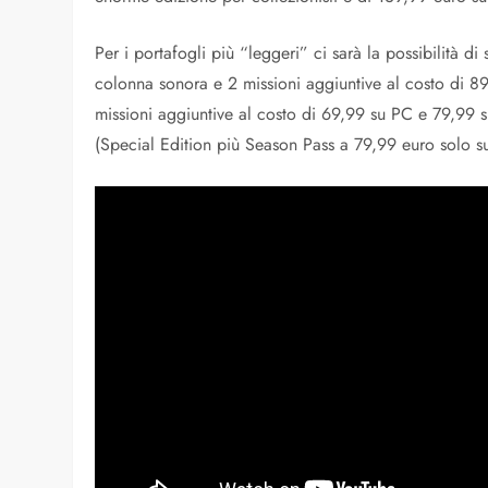
Per i portafogli più “leggeri” ci sarà la possibilità di 
colonna sonora e 2 missioni aggiuntive al costo di 8
missioni aggiuntive al costo di 69,99 su PC e 79,99 
(Special Edition più Season Pass a 79,99 euro solo su 