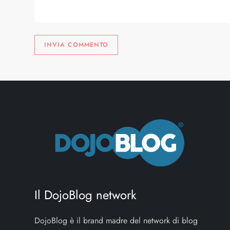
o
l
i
Il DojoBlog network
DojoBlog è il brand madre del network di blog