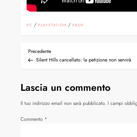
/
/
PC
PLAYSTATION
XBOX
N
Articolo
Precedente
precedente
Silent Hills cancellato: la petizione non servirà
a
v
Lascia un commento
i
Il tuo indirizzo email non sarà pubblicato.
I campi obbli
g
Commento
*
a