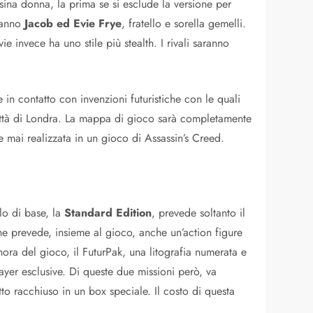
ssina donna, la prima se si esclude la versione per
ranno
Jacob ed Evie Frye
, fratello e sorella gemelli.
ie invece ha uno stile più stealth. I rivali saranno
 in contatto con invenzioni futuristiche con le quali
 città di Londra. La mappa di gioco sarà completamente
e mai realizzata in un gioco di Assassin’s Creed.
lo di base, la
Standard Edition
, prevede soltanto il
e prevede, insieme al gioco, anche un’action figure
ora del gioco, il FuturPak, una litografia numerata e
layer esclusive. Di queste due missioni però, va
to racchiuso in un box speciale. Il costo di questa