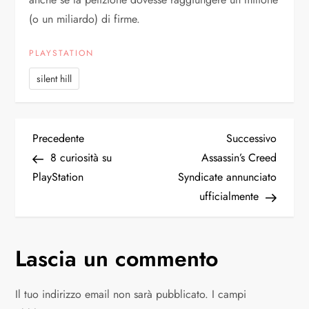
(o un miliardo) di firme.
PLAYSTATION
silent hill
N
Articolo
Articol
Precedente
Successivo
precedente
succes
8 curiosità su
Assassin’s Creed
a
PlayStation
Syndicate annunciato
ufficialmente
v
i
Lascia un commento
g
Il tuo indirizzo email non sarà pubblicato.
I campi
a