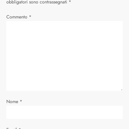
obbligatori sono contrassegnati
*
z
Commento
*
i
o
n
e
a
r
Nome
*
t
i