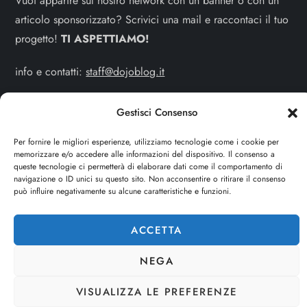
Vuoi apparire sul nostro network con un banner o con un
articolo sponsorizzato? Scrivici una mail e raccontaci il tuo
progetto!
TI ASPETTIAMO!
info e contatti:
staff@dojoblog.it
dojouomo.it è un progetto facente parte del network
Gestisci Consenso
dojoblog.it di proprietà della
ReadMore ADV
con sede
legale in Via delle Sirene 34 - Roma - P.iva:
Per fornire le migliori esperienze, utilizziamo tecnologie come i cookie per
memorizzare e/o accedere alle informazioni del dispositivo. Il consenso a
IT13402731007
queste tecnologie ci permetterà di elaborare dati come il comportamento di
navigazione o ID unici su questo sito. Non acconsentire o ritirare il consenso
può influire negativamente su alcune caratteristiche e funzioni.
Cerca
CERCA
ACCETTA
NEGA
VISUALIZZA LE PREFERENZE