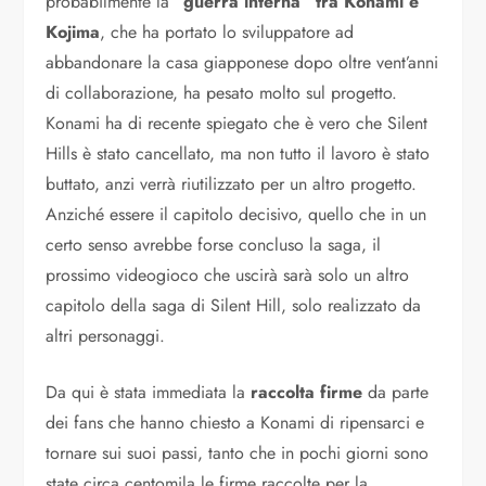
probabilmente la
“guerra interna” tra Konami e
Kojima
, che ha portato lo sviluppatore ad
abbandonare la casa giapponese dopo oltre vent’anni
di collaborazione, ha pesato molto sul progetto.
Konami ha di recente spiegato che è vero che Silent
Hills è stato cancellato, ma non tutto il lavoro è stato
buttato, anzi verrà riutilizzato per un altro progetto.
Anziché essere il capitolo decisivo, quello che in un
certo senso avrebbe forse concluso la saga, il
prossimo videogioco che uscirà sarà solo un altro
capitolo della saga di Silent Hill, solo realizzato da
altri personaggi.
Da qui è stata immediata la
raccolta firme
da parte
dei fans che hanno chiesto a Konami di ripensarci e
tornare sui suoi passi, tanto che in pochi giorni sono
state circa centomila le firme raccolte per la