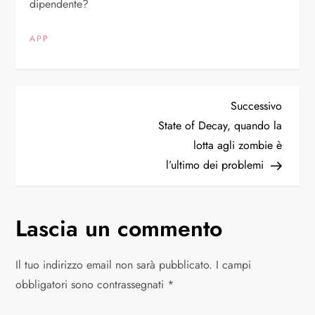
dipendente?
APP
N
Articol
Successivo
succes
State of Decay, quando la
a
lotta agli zombie è
l’ultimo dei problemi
v
i
Lascia un commento
g
Il tuo indirizzo email non sarà pubblicato.
I campi
a
obbligatori sono contrassegnati
*
z