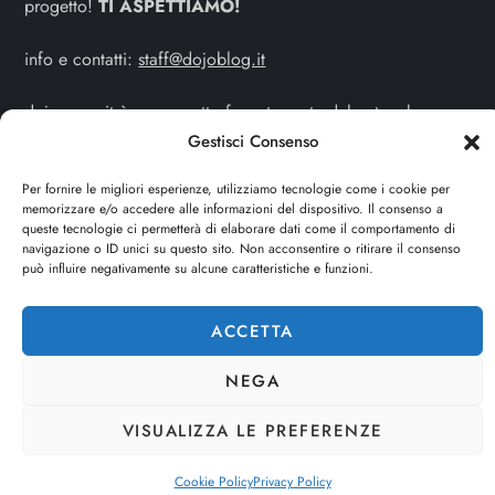
progetto!
TI ASPETTIAMO!
info e contatti:
staff@dojoblog.it
dojouomo.it è un progetto facente parte del network
Gestisci Consenso
dojoblog.it di proprietà della
ReadMore ADV
con sede
legale in Via delle Sirene 34 - Roma - P.iva:
Per fornire le migliori esperienze, utilizziamo tecnologie come i cookie per
IT13402731007
memorizzare e/o accedere alle informazioni del dispositivo. Il consenso a
queste tecnologie ci permetterà di elaborare dati come il comportamento di
navigazione o ID unici su questo sito. Non acconsentire o ritirare il consenso
Cerca
può influire negativamente su alcune caratteristiche e funzioni.
CERCA
ACCETTA
NEGA
VISUALIZZA LE PREFERENZE
Cookie Policy
Privacy Policy