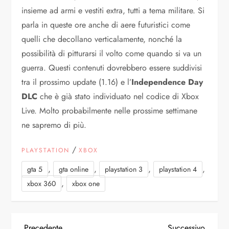
insieme ad armi e vestiti extra, tutti a tema militare. Si
parla in queste ore anche di aere futuristici come
quelli che decollano verticalamente, nonché la
possibilità di pitturarsi il volto come quando si va un
guerra. Questi contenuti dovrebbero essere suddivisi
tra il prossimo update (1.16) e l’
Independence Day
DLC
che è già stato individuato nel codice di Xbox
Live. Molto probabilmente nelle prossime settimane
ne sapremo di più.
/
PLAYSTATION
XBOX
,
,
,
,
gta 5
gta online
playstation 3
playstation 4
,
xbox 360
xbox one
Articolo
Articol
Precedente
Successivo