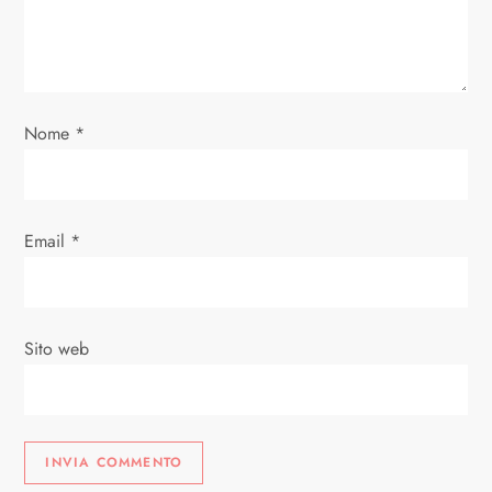
e
a
r
Nome
*
t
i
Email
*
c
o
Sito web
l
i