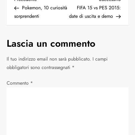
N
precedente
succes
Pokemon, 10 curiosità
FIFA 15 vs PES 2015:
a
sorprendenti
date di uscita e demo
v
Lascia un commento
i
g
Il tuo indirizzo email non sarà pubblicato.
I campi
obbligatori sono contrassegnati
*
a
Commento
z
*
i
o
n