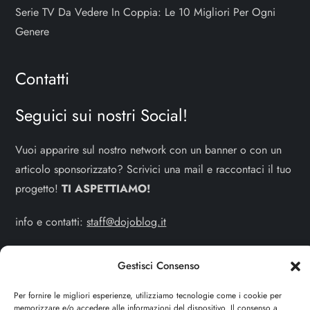
Serie TV Da Vedere In Coppia: Le 10 Migliori Per Ogni
Genere
Contatti
Seguici sui nostri Social!
Vuoi apparire sul nostro network con un banner o con un
articolo sponsorizzato? Scrivici una mail e raccontaci il tuo
progetto!
TI ASPETTIAMO!
info e contatti:
staff@dojoblog.it
dojouomo.it è un progetto facente parte del network
Gestisci Consenso
dojoblog.it di proprietà della
ReadMore ADV
con sede
legale in Via delle Sirene 34 - Roma - P.iva:
Per fornire le migliori esperienze, utilizziamo tecnologie come i cookie per
memorizzare e/o accedere alle informazioni del dispositivo. Il consenso a