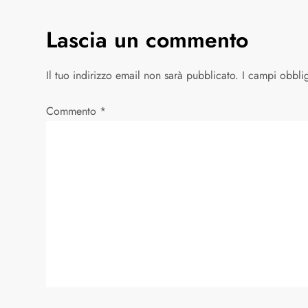
v
Lascia un commento
i
Il tuo indirizzo email non sarà pubblicato.
I campi obbli
g
Commento
*
a
z
i
o
n
e