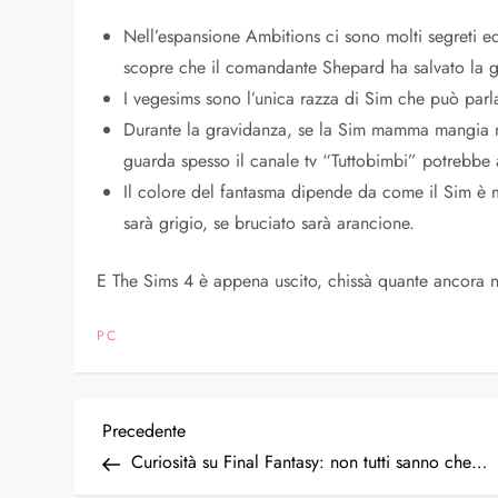
Nell’espansione Ambitions ci sono molti segreti e
scopre che il comandante Shepard ha salvato la ga
I vegesims sono l’unica razza di Sim che può parla
Durante la gravidanza, se la Sim mamma mangia m
guarda spesso il canale tv “Tuttobimbi” potrebbe 
Il colore del fantasma dipende da come il Sim è m
sarà grigio, se bruciato sarà arancione.
E The Sims 4 è appena uscito, chissà quante ancora 
PC
N
Articolo
Precedente
precedente
Curiosità su Final Fantasy: non tutti sanno che…
a