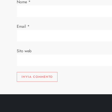
a
Nome
*
r
t
Email
*
i
c
Sito web
o
l
i