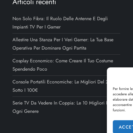
Articoli recenti
Non Solo Fibra: Il Ruolo Delle Antenne E Degli
Impianti TV Per I Gamer
Allestire Una Stanza Per I Veri Gamer: La Tua Base
Operativa Per Dominare Ogni Partita
Cosplay Economico: Come Creare Il Tuo Costume
Spendendo Poco
Console Portatili Economiche: Le Migliori Del 2025
Per fornire l
Sotto I 100€
accedere alle
elaborare da
Serie TV Da Vedere In Coppia: Le 10 Migliori Per
acconsentire 
funzioni.
Ogni Genere
ACCE