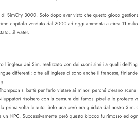
 di SimCity 3000. Solo dopo aver visto che questo gioco gestional
primo capitolo venduto dal 2000 ad oggi ammonta a circa 11 milio
stato…il water.
 l’inglese dei Sim, realizzato con dei suoni simili a quelli dell’in
ue differenti: oltre all’inglese ci sono anche il francese, finlandese
og.
Thompson si battè per farlo vietare ai minori perché c’erano scene 
luppatori risolsero con la censura dei famosi pixel e le proteste ve
la prima volta le auto. Solo una però era guidata dal nostro Sim, que
da un NPC. Successivamente però questo blocco fu rimosso ed ogni