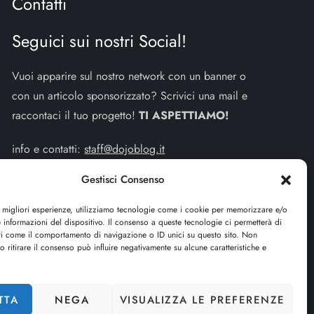
Contatti
Seguici sui nostri Social!
Vuoi apparire sul nostro network con un banner o
con un articolo sponsorizzato? Scrivici una mail e
raccontaci il tuo progetto!
TI ASPETTIAMO!
info e contatti:
staff@dojoblog.it
Gestisci Consenso
dojouomo.it è un progetto facente parte del network
dojoblog.it di proprietà della
ReadMore ADV
con
e migliori esperienze, utilizziamo tecnologie come i cookie per memorizzare e/o
sede legale in Via delle Sirene 34 - Roma - P.iva:
 informazioni del dispositivo. Il consenso a queste tecnologie ci permetterà di
ti come il comportamento di navigazione o ID unici su questo sito. Non
IT13402731007
o ritirare il consenso può influire negativamente su alcune caratteristiche e
Cerca
TTA
NEGA
VISUALIZZA LE PREFERENZE
CERCA