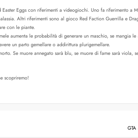
d Easter Eggs con riferimenti a videogiochi. Uno fa riferimento a M
lassia. Altri riferimenti sono al gioco Red Faction Guerrilla e Dr
re con le piante.
ele aumenta le probabilità di generare un maschio, se mangia le
avere un parto gemellare o addirittura plurigemellare.
orto. Se muore annegato sarà blu, se muore di fame sarà viola, se p
ne scopriremo!
GTA 