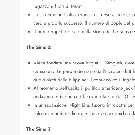
ragazzo è fuori di testa”.
La sua commercializzazione la si deve al successo
vero e proprio successo: il numero di copie del 
Il primo oggetto creato nella storia di The Sims è 
The Sims 2
Viene fondata una nuova lingua: il Simglish, ovvero
capiscono. Le parole derivano dall’incrocio di 8 ling
due dialetti delle Filippine: il cebuano ed il tagal
Al momento dell’uscita il politico americano Jack 
andavano in bagno o si facevano la doccia. Gli svi
In un’espansione, Night Life, furono introdotte per 
solo accomodare dietro, e l’auto veniva guidata 
The Sims 3