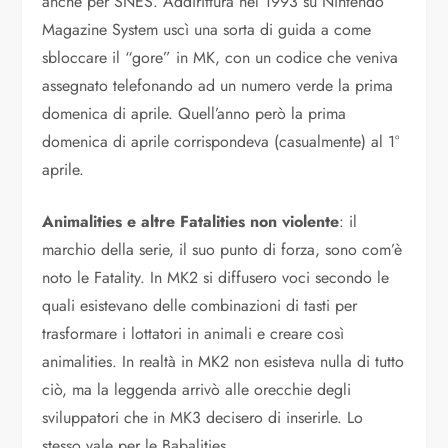
anche per SNES. Addirittura nel 1993 su Nintendo
Magazine System uscì una sorta di guida a come
sbloccare il “gore” in MK, con un codice che veniva
assegnato telefonando ad un numero verde la prima
domenica di aprile. Quell’anno però la prima
domenica di aprile corrispondeva (casualmente) al 1°
aprile.
Animalities e altre Fatalities non violente
: il
marchio della serie, il suo punto di forza, sono com’è
noto le Fatality. In MK2 si diffusero voci secondo le
quali esistevano delle combinazioni di tasti per
trasformare i lottatori in animali e creare così
animalities. In realtà in MK2 non esisteva nulla di tutto
ciò, ma la leggenda arrivò alle orecchie degli
sviluppatori che in MK3 decisero di inserirle. Lo
stesso vale per le Babalities.