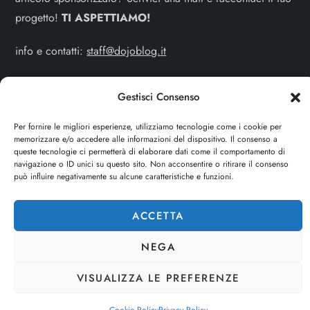
progetto!
TI ASPETTIAMO!
info e contatti:
staff@dojoblog.it
dojouomo.it è un progetto facente parte del network
Gestisci Consenso
dojoblog.it di proprietà della
ReadMore ADV
con sede
legale in Via delle Sirene 34 - Roma - P.iva:
Per fornire le migliori esperienze, utilizziamo tecnologie come i cookie per
memorizzare e/o accedere alle informazioni del dispositivo. Il consenso a
IT13402731007
queste tecnologie ci permetterà di elaborare dati come il comportamento di
navigazione o ID unici su questo sito. Non acconsentire o ritirare il consenso
Cerca
può influire negativamente su alcune caratteristiche e funzioni.
CERCA
ACCETTA
NEGA
VISUALIZZA LE PREFERENZE