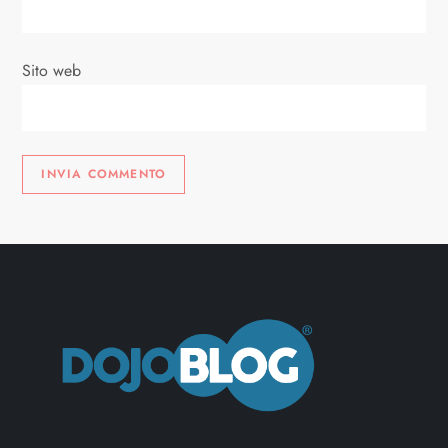
o
l
Sito web
i