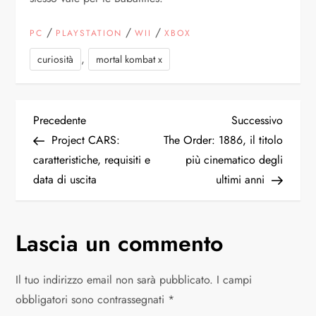
/
/
/
PC
PLAYSTATION
WII
XBOX
,
curiosità
mortal kombat x
N
Articolo
Articol
Precedente
Successivo
precedente
succes
Project CARS:
The Order: 1886, il titolo
a
caratteristiche, requisiti e
più cinematico degli
data di uscita
ultimi anni
v
i
Lascia un commento
g
Il tuo indirizzo email non sarà pubblicato.
I campi
a
obbligatori sono contrassegnati
*