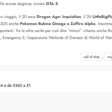
ella scorsa stagione, ovvero
GTA 5
.
tro viaggio, il 20 esce
Dragon Age: Inquisition
, il 26
LittleBigPl
do 3DS anche
Pokemon Rubino Omega e Zaffiro Alpha
. Insomma
portanti. Tra le altre uscite per così dire “minori” citiamo anche
m, Emergency 5, l’espansione Warlords of Draneor di World of Wa
,
call of duty
mi
S4 e da X360 a X1