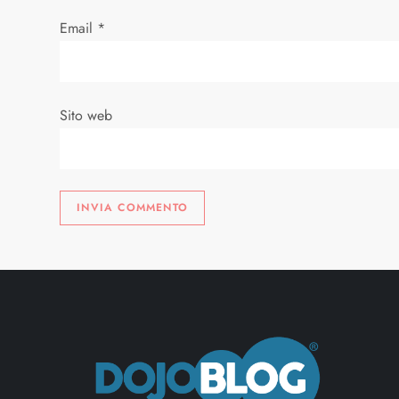
t
Email
*
i
c
Sito web
o
l
i