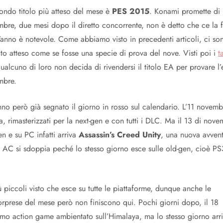
condo titolo più atteso del mese è
PES 2015
. Konami promette di r
bre, due mesi dopo il diretto concorrente, non è detto che ce la fa
’anno è notevole. Come abbiamo visto in precedenti articoli, ci s
to atteso come se fosse una specie di prova del nove. Visti poi i
t
ualcuno di loro non decida di rivendersi il titolo EA per provare l
mbre.
no però già segnato il giorno in rosso sul calendario. L’11 novemb
finora, rimasterizzati per la next-gen e con tutti i DLC. Ma il 13 di 
gen e su PC infatti arriva
Assassin’s Creed Unity
, una nuova avvent
no AC si sdoppia peché lo stesso giorno esce sulle old-gen, cioè 
ù piccoli visto che esce su tutte le piattaforme, dunque anche le
orprese del mese però non finiscono qui. Pochi giorni dopo, il 18
simo action game ambientato sull’Himalaya, ma lo stesso giorno arri