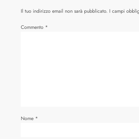
i
Il tuo indirizzo email non sarà pubblicato.
I campi obbli
g
Commento
*
a
z
i
o
n
e
a
Nome
*
r