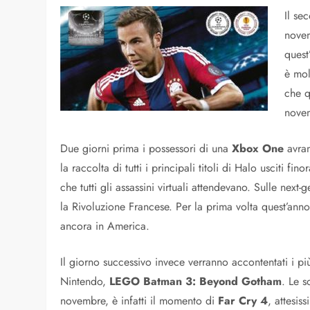
Il se
novem
quest
è mol
che q
nove
Due giorni prima i possessori di una
Xbox One
avran
la raccolta di tutti i principali titoli di Halo usciti 
che tutti gli assassini virtuali attendevano. Sulle next-
la Rivoluzione Francese. Per la prima volta quest’an
ancora in America.
Il giorno successivo invece verranno accontentati i pi
Nintendo,
LEGO Batman 3: Beyond Gotham
. Le s
novembre, è infatti il momento di
Far Cry 4
, attesis