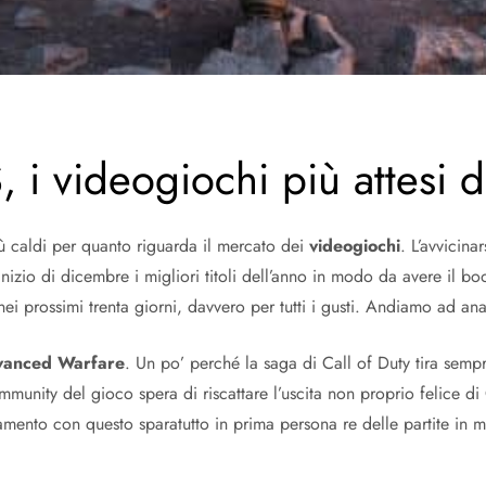
, i videogiochi più attesi
ù caldi per quanto riguarda il mercato dei
videogiochi
. L’avvicina
’inizio di dicembre i migliori titoli dell’anno in modo da avere il 
a nei prossimi trenta giorni, davvero per tutti i gusti. Andiamo ad ana
dvanced Warfare
. Un po’ perché la saga di Call of Duty tira semp
ity del gioco spera di riscattare l’uscita non proprio felice di G
amento con questo sparatutto in prima persona re delle partite in 