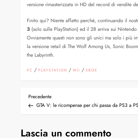
versione rimasterizzata in HD del record di vendite d
Finito qui? Niente affatto perché, continuando il nos
3
(solo sulle PlayStation) ed il 28 arriva sui Ninten
Ovviamente questi non sono gli unici ma solo i più im
la versione retail di The Wolf Among Us, Sonic Boo
the Labyrinth.
/
/
/
PC
PLAYSTATION
WII
XBOX
N
Articolo
Precedente
precedente
GTA V: le ricompense per chi passa da PS3 a P
a
v
Lascia un commento