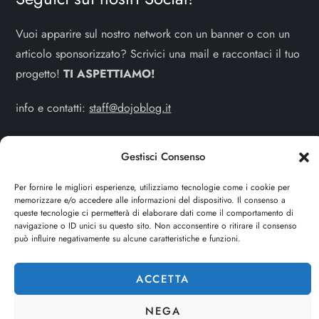
Vuoi apparire sul nostro network con un banner o con un
articolo sponsorizzato? Scrivici una mail e raccontaci il tuo
progetto!
TI ASPETTIAMO!
info e contatti:
staff@dojoblog.it
dojouomo.it è un progetto facente parte del network
Gestisci Consenso
dojoblog.it di proprietà della
ReadMore ADV
con sede
legale in Via delle Sirene 34 - Roma - P.iva:
Per fornire le migliori esperienze, utilizziamo tecnologie come i cookie per
memorizzare e/o accedere alle informazioni del dispositivo. Il consenso a
IT13402731007
queste tecnologie ci permetterà di elaborare dati come il comportamento di
navigazione o ID unici su questo sito. Non acconsentire o ritirare il consenso
Cerca
può influire negativamente su alcune caratteristiche e funzioni.
CERCA
ACCETTA
NEGA