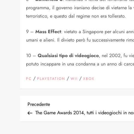
programma, il governo iraniano decise di vietarne la 
terroristico, e questo dal regime non era tollerato.
9 –
Mass Effect
: vietato a Singapore per alcuni ann
umani e alieni. Il divieto però fu successivamente rimo
10 –
Qualsiasi tipo di videogioco
, nel 2002, fu vi
potuto incappare in una condanna a un anno di carce
/
/
/
PC
PLAYSTATION
WII
XBOX
N
Articolo
Precedente
precedente
The Game Awards 2014, tutti i videogiochi in no
a