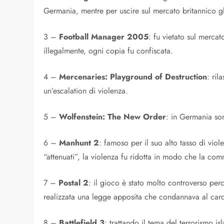
Germania, mentre per uscire sul mercato britannico gl
3 –
Football Manager 2005
: fu vietato sul merca
illegalmente, ogni copia fu confiscata.
4 –
Mercenaries: Playground of Destruction
: ril
un’escalation di violenza.
5 –
Wolfenstein: The New Order
: in Germania son
6 –
Manhunt 2
: famoso per il suo alto tasso di viol
“attenuati”, la violenza fu ridotta in modo che la com
7 –
Postal 2
: il gioco è stato molto controverso per
realizzata una legge apposita che condannava al carc
8 –
Battlefield 3
: trattando il tema del terrorismo i