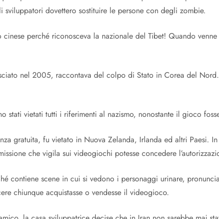
i sviluppatori dovettero sostituire le persone con degli zombie.
to cinese perché riconosceva la nazionale del Tibet! Quando venne
asciato nel 2005, raccontava del colpo di Stato in Corea del Nord.
o stati vietati tutti i riferimenti al nazismo, nonostante il gioco f
enza gratuita, fu vietato in Nuova Zelanda, Irlanda ed altri Paesi. 
missione che vigila sui videogiochi potesse concedere l’autorizzazi
ché contiene scene in cui si vedono i personaggi urinare, pronunci
ere chiunque acquistasse o vendesse il videogioco.
slamico, la casa sviluppatrice decise che in Iran non sarebbe mai st