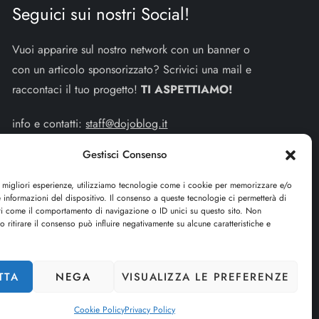
Seguici sui nostri Social!
Vuoi apparire sul nostro network con un banner o
con un articolo sponsorizzato? Scrivici una mail e
raccontaci il tuo progetto!
TI ASPETTIAMO!
info e contatti:
staff@dojoblog.it
Gestisci Consenso
dojouomo.it è un progetto facente parte del network
dojoblog.it di proprietà della
ReadMore ADV
con
e migliori esperienze, utilizziamo tecnologie come i cookie per memorizzare e/o
sede legale in Via delle Sirene 34 - Roma - P.iva:
 informazioni del dispositivo. Il consenso a queste tecnologie ci permetterà di
ti come il comportamento di navigazione o ID unici su questo sito. Non
IT13402731007
o ritirare il consenso può influire negativamente su alcune caratteristiche e
Cerca
TTA
NEGA
VISUALIZZA LE PREFERENZE
CERCA
Cookie Policy
Privacy Policy