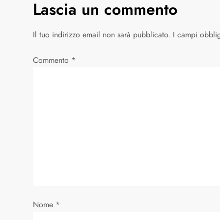
v
Lascia un commento
i
Il tuo indirizzo email non sarà pubblicato.
I campi obbli
g
Commento
*
a
z
i
o
n
e
a
Nome
*