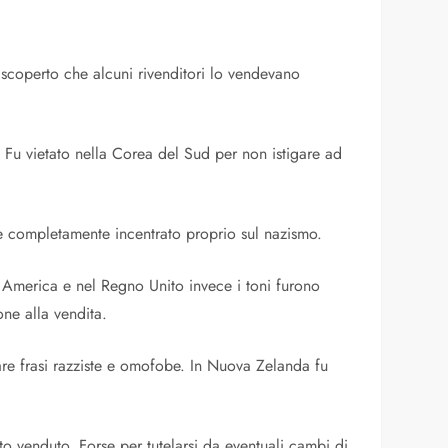
 scoperto che alcuni rivenditori lo vendevano
 Fu vietato nella Corea del Sud per non istigare ad
osse completamente incentrato proprio sul nazismo.
In America e nel Regno Unito invece i toni furono
one alla vendita.
are frasi razziste e omofobe. In Nuova Zelanda fu
ato venduto. Forse per tutelarsi da eventuali cambi di