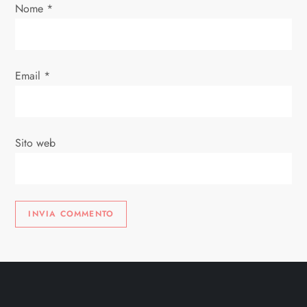
Nome
*
t
i
Email
*
c
o
l
Sito web
i