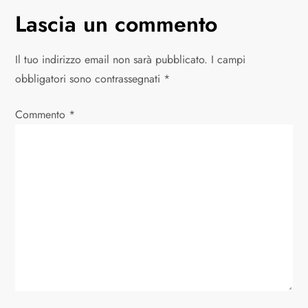
i
Lascia un commento
g
Il tuo indirizzo email non sarà pubblicato.
I campi
a
obbligatori sono contrassegnati
*
z
Commento
*
i
o
n
e
a
r