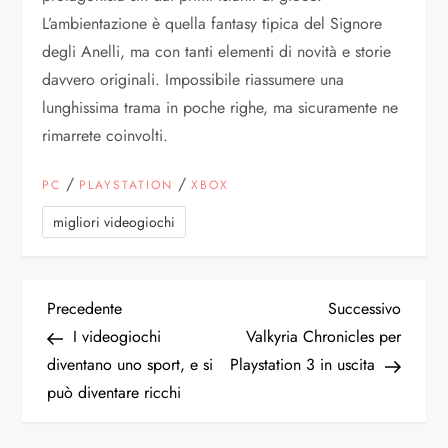
L’ambientazione è quella fantasy tipica del Signore
degli Anelli, ma con tanti elementi di novità e storie
davvero originali. Impossibile riassumere una
lunghissima trama in poche righe, ma sicuramente ne
rimarrete coinvolti.
/
/
PC
PLAYSTATION
XBOX
migliori videogiochi
N
Articolo
Articol
Precedente
Successivo
precedente
succes
I videogiochi
Valkyria Chronicles per
a
diventano uno sport, e si
Playstation 3 in uscita
può diventare ricchi
v