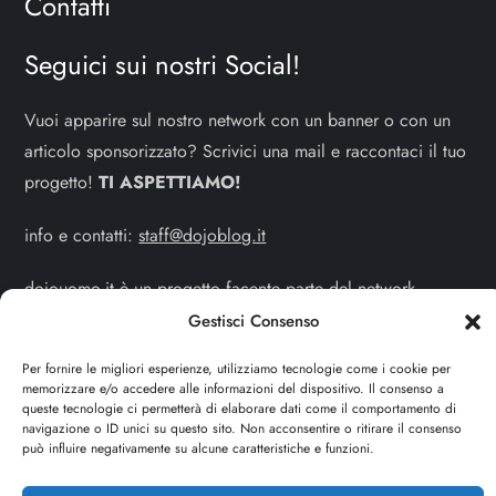
Contatti
Seguici sui nostri Social!
Vuoi apparire sul nostro network con un banner o con un
articolo sponsorizzato? Scrivici una mail e raccontaci il tuo
progetto!
TI ASPETTIAMO!
info e contatti:
staff@dojoblog.it
dojouomo.it è un progetto facente parte del network
dojoblog.it di proprietà della
ReadMore ADV
con sede
Gestisci Consenso
legale in Via delle Sirene 34 - Roma - P.iva:
Per fornire le migliori esperienze, utilizziamo tecnologie come i cookie per
IT13402731007
memorizzare e/o accedere alle informazioni del dispositivo. Il consenso a
queste tecnologie ci permetterà di elaborare dati come il comportamento di
navigazione o ID unici su questo sito. Non acconsentire o ritirare il consenso
Cerca
può influire negativamente su alcune caratteristiche e funzioni.
CERCA