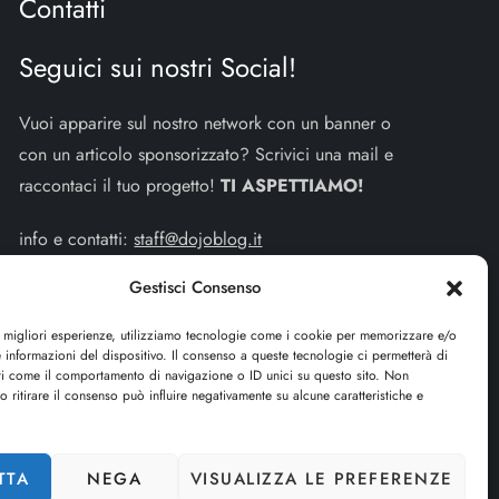
Contatti
Seguici sui nostri Social!
Vuoi apparire sul nostro network con un banner o
con un articolo sponsorizzato? Scrivici una mail e
raccontaci il tuo progetto!
TI ASPETTIAMO!
info e contatti:
staff@dojoblog.it
Gestisci Consenso
dojouomo.it è un progetto facente parte del network
dojoblog.it di proprietà della
ReadMore ADV
con
e migliori esperienze, utilizziamo tecnologie come i cookie per memorizzare e/o
sede legale in Via delle Sirene 34 - Roma - P.iva:
 informazioni del dispositivo. Il consenso a queste tecnologie ci permetterà di
ti come il comportamento di navigazione o ID unici su questo sito. Non
IT13402731007
o ritirare il consenso può influire negativamente su alcune caratteristiche e
Cerca
TTA
NEGA
VISUALIZZA LE PREFERENZE
CERCA