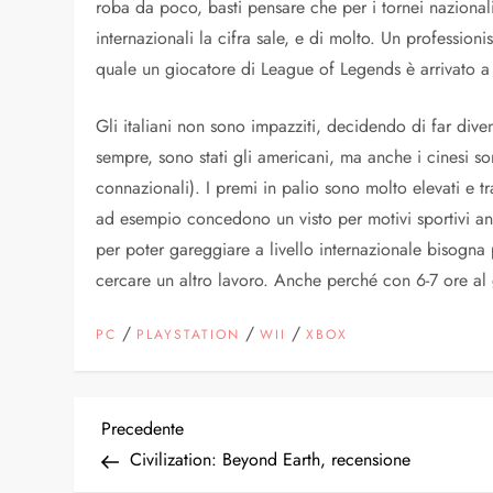
roba da poco, basti pensare che per i tornei nazional
internazionali la cifra sale, e di molto. Un profession
quale un giocatore di League of Legends è arrivato 
Gli italiani non sono impazziti, decidendo di far diven
sempre, sono stati gli americani, ma anche i cinesi son
connazionali). I premi in palio sono molto elevati e 
ad esempio concedono un visto per motivi sportivi anch
per poter gareggiare a livello internazionale bisogna
cercare un altro lavoro. Anche perché con 6-7 ore al g
/
/
/
PC
PLAYSTATION
WII
XBOX
N
Articolo
Precedente
precedente
Civilization: Beyond Earth, recensione
a