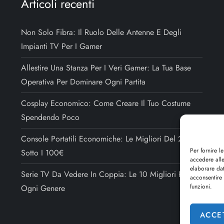
Articoli recenti
Non Solo Fibra: Il Ruolo Delle Antenne E Degli
Impianti TV Per I Gamer
Allestire Una Stanza Per I Veri Gamer: La Tua Base
Operativa Per Dominare Ogni Partita
Cosplay Economico: Come Creare Il Tuo Costume
Spendendo Poco
Console Portatili Economiche: Le Migliori Del 2025
Per fornire l
Sotto I 100€
accedere alle
elaborare da
Serie TV Da Vedere In Coppia: Le 10 Migliori Per
acconsentire 
funzioni.
Ogni Genere
ACCE