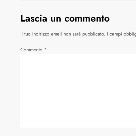
v
Lascia un commento
i
Il tuo indirizzo email non sarà pubblicato.
I campi obbli
g
Commento
*
a
z
i
o
n
e