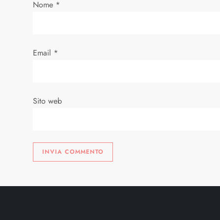
a
Nome
*
r
t
Email
*
i
c
Sito web
o
l
i