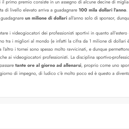
i il primo premio consiste in un assegno di alcune decine di miglia
ista di livello elevato arriva a guadagnare
100 mila dollari l’anno
.
a guadagnare
un milione di dollari
all’anno solo di sponsor, dunque
tare i videogiocatori dei professionisti sportivi in quanto all’estero
o tra i migliori al mondo (e infatti la cifra da 1 milione di dollari
tra l’altro i tornei sono spesso molto ravvicinati, e dunque permet
e ai videogiocatori professionisti. La disciplina sportivo-professio
 passare
tante ore al giorno ad allenarsi
, proprio come uno sport
iorno di impegno, di ludico c’è molto poco ed è questo a diventare, 