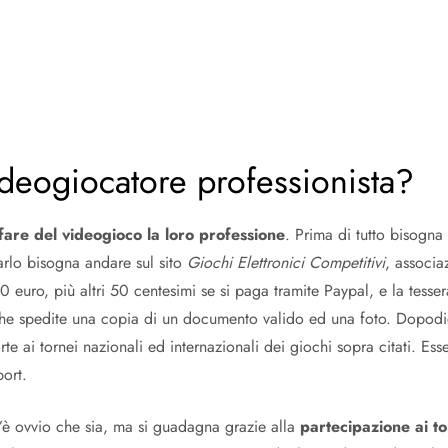
ideogiocatore professionista?
fare del videogioco la loro professione
. Prima di tutto bisogn
farlo bisogna andare sul sito
Giochi Elettronici Competitivi
, associa
,50 euro, più altri 50 centesimi se si paga tramite Paypal, e la tesse
e spedite una copia di un documento valido ed una foto. Dopodich
te ai tornei nazionali ed internazionali dei giochi sopra citati. E
port.
 ovvio che sia, ma si guadagna grazie alla
partecipazione ai to