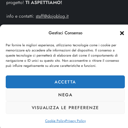
progetto!
TI ASPETTIAMO!
info e contatti:
staff@dojoblog.it
dojouomo.it è un progetto facente parte del network
Gestisci Consenso
dojoblog.it di proprietà della
ReadMore ADV
con sede
Per fornire le migliori esperienze, utilizziamo tecnologie come i cookie per
legale in Via delle Sirene 34 - Roma - P.iva:
memorizzare e/o accedere alle informazioni del dispositivo. Il consenso a
IT13402731007
queste tecnologie ci permetterà di elaborare dati come il comportamento di
navigazione o ID unici su questo sito. Non acconsentire o ritirare il consenso
può influire negativamente su alcune caratteristiche e funzioni.
Cerca
CERCA
ACCETTA
NEGA
VISUALIZZA LE PREFERENZE
Cookie Policy
Privacy Policy