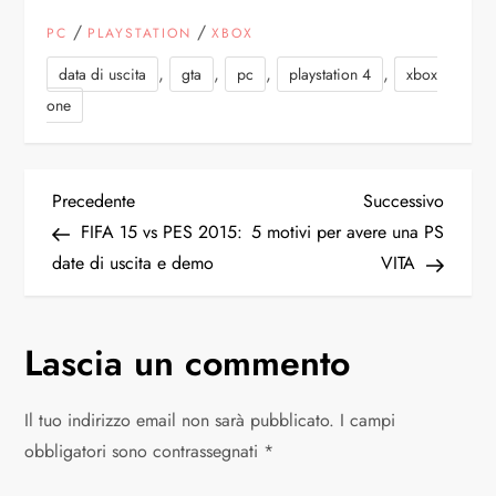
/
/
PC
PLAYSTATION
XBOX
,
,
,
,
data di uscita
gta
pc
playstation 4
xbox
one
N
Articolo
Articol
Precedente
Successivo
precedente
succes
FIFA 15 vs PES 2015:
5 motivi per avere una PS
a
date di uscita e demo
VITA
v
Lascia un commento
i
g
Il tuo indirizzo email non sarà pubblicato.
I campi
obbligatori sono contrassegnati
*
a