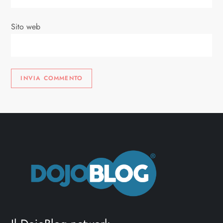
o
Sito web
l
i