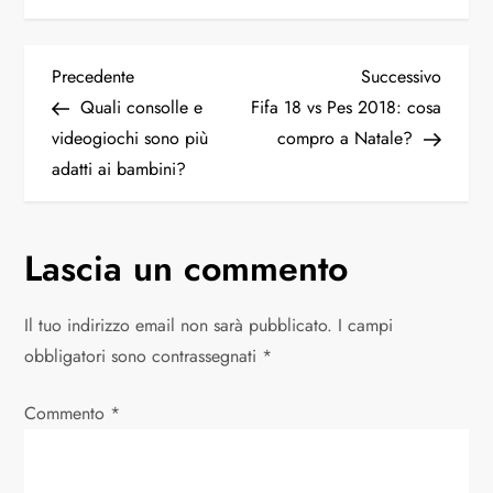
N
Articolo
Articol
Precedente
Successivo
precedente
succes
Quali consolle e
Fifa 18 vs Pes 2018: cosa
a
videogiochi sono più
compro a Natale?
adatti ai bambini?
v
i
Lascia un commento
g
Il tuo indirizzo email non sarà pubblicato.
I campi
a
obbligatori sono contrassegnati
*
z
Commento
*
i