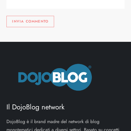
i
Il DojoBlog network
DojoBlog è il brand madre del network di blog
monotematici dedicati a diversi settori. Basato su concetti